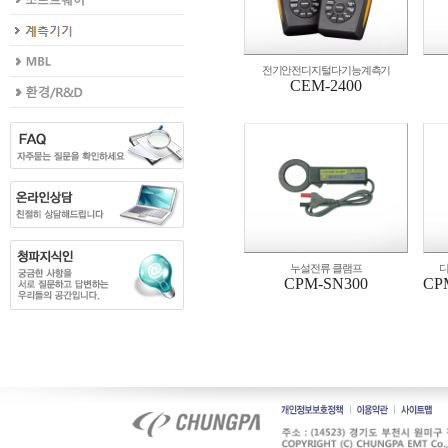
전기안전디지털다기능계측기
CEM-2400
누설전류 클램프
디
CPM-SN300
CPM